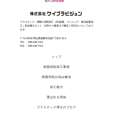
プラスチック、樹脂の切削加工（NC旋盤、マシニング、複合旋盤加
工）
多品種小ロット・試作から量産まで幅広く対応をいたしており
ます。
〒712-8032 岡山県倉敷市北畝7丁目9−31-3
TEL ： 086-436-7411
FAX ： 086-436-7412
トップ
樹脂切削加工事例
樹脂切削お悩み解決
加工能力
選ばれる理由
プラスチック博士のブログ