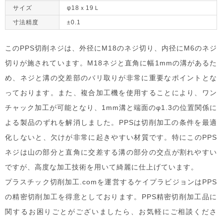
サイズ
φ18ｘ19Ｌ
寸法精度
±0.1
このPPS切削ネジは、外径にM18のネジ切り、内径にM6のネジ
切りが施されています。M18ネジと直角に幅1mmの溝があるた
め、ネジと溝の交差部のバリ取りが非常に重要なポイントとな
っております。また、複合加工機を使用することにより、ワン
チャック加工が可能となり、1mm溝と端面のφ1.3の位置関係に
よる製品のずれを解消しました。PPSは切削加工の条件を最適
化しないと、欠けが非常に起きやすい材質です。特にこのPPS
ネジは山の部分と直角に交差する溝の部分の交点が割れやすい
ですが、高度な加工技術を用いて綺麗に仕上げています。
プラスチック切削加工.comを運営するケイプラビジョンはPPS
の精密切削加工を得意としております。PPS精密切削加工品に
関するお困りごとがございましたら、お気軽にご相談くださ