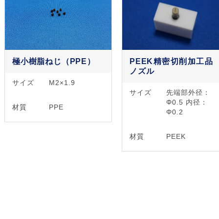
極小樹脂ねじ（PPE）
PEEK精密切削加工
ノズル
サイズ
M2×1.9
サイズ
先端部外径：
Φ0.5 内径：
材質
PPE
Φ0.2
材質
PEEK