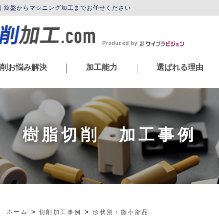
m｜旋盤からマシニング加工までお任せください
Produced by
削お悩み解決
加工能力
選ばれる理由
|
|
樹脂切削 加工事例
ホーム
切削加工事例
形状別：微小部品