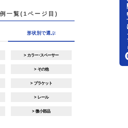
お問
一覧(1ページ目)
形状別で
選ぶ
カラー･スペーサー
その他
ブラケット
レール
微小部品