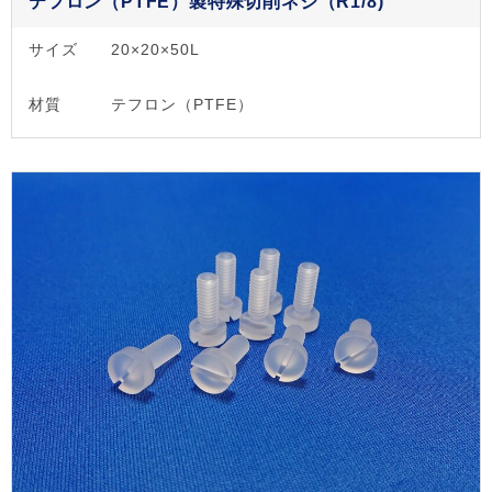
テフロン（PTFE）製特殊切削ネジ（R1/8)
サイズ
20×20×50L
材質
テフロン（PTFE）