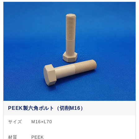
PEEK製六角ボルト（切削M16）
サイズ
M16×L70
材質
PEEK