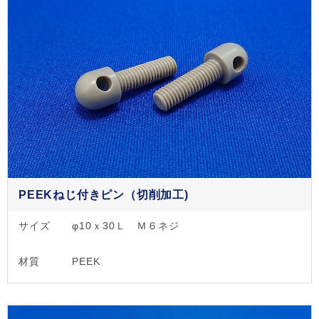
PEEKねじ付きピン（切削加工)
サイズ
φ10ｘ30Ｌ Ｍ６ネジ
材質
PEEK