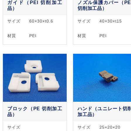
ガイド（PEI 切削加工
ノズル保護カバー（PE
品）
切削加工品）
サイズ
60×30×t0.6
サイズ
40×30×t15
材質
PEI
材質
PEI
ブロック（PE 切削加工
ハンド（ユニレート切
品）
加工品）
サイズ
サイズ
25×20×20