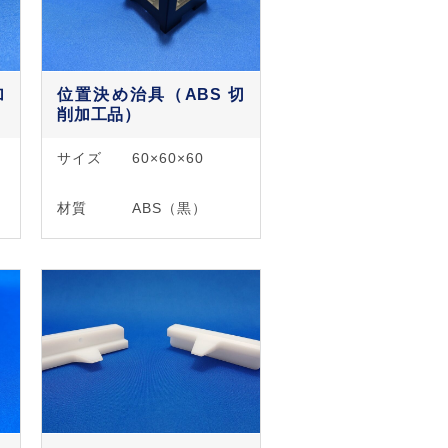
加
位置決め治具（ABS 切
削加工品）
サイズ
60×60×60
材質
ABS（黒）