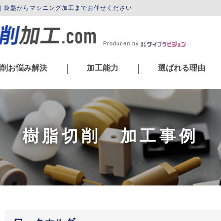
m｜旋盤からマシニング加工までお任せください
Produced by
削お悩み解決
加工能力
選ばれる理由
|
|
樹脂切削 加工事例