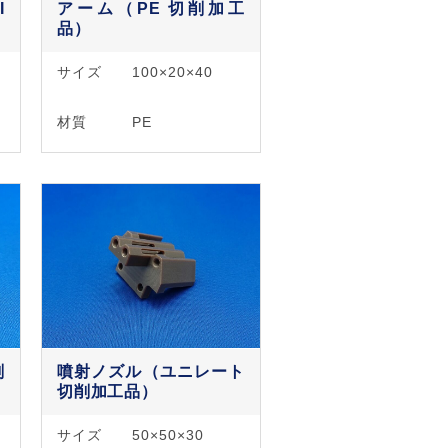
I
アーム（PE 切削加工
品）
サイズ
100×20×40
材質
PE
削
噴射ノズル（ユニレート
切削加工品）
サイズ
50×50×30