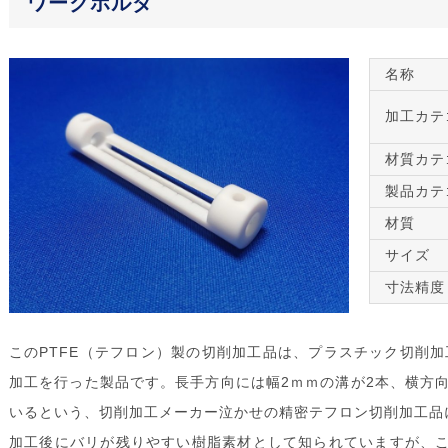
ワークホルダ
名称
加工カテ
材質カテ
製品カテ
材質
サイズ
寸法精度
このPTFE（テフロン）製の切削加工品は、プラスチック切削加
加工を行った製品です。長手方向には幅2ｍｍの溝が2本、横方向
いるという、切削加工メーカー泣かせの精密テフロン切削加工品に
加工後にバリが残りやすい樹脂素材として知られていますが、