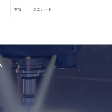
材質
ユニレート
い