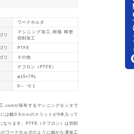
お問
ワークホルダ
マシニング加工,樹脂 精密
ゴリ
切削加工
ゴリ
PTFE
ゴリ
その他
テフロン（PTFE）
φ15×78L
0～ ｰ0.1
工.comが保有するマシニングセンタで
には幅0.5ｍｍのスリットが9本入って
なります。PTFE（テフロン）は切削
このワークホルダのように細かな溝加工