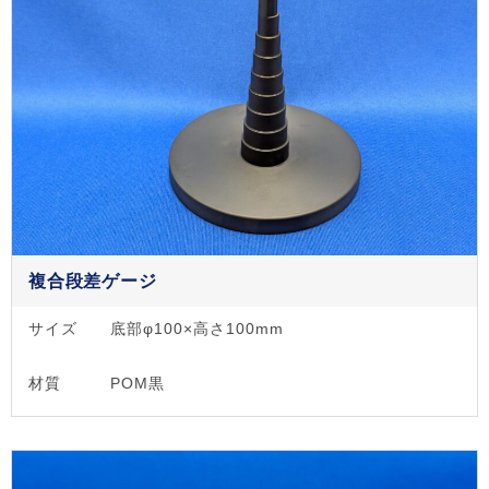
複合段差ゲージ
サイズ
底部φ100×高さ100mm
材質
POM黒