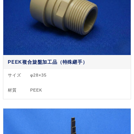
PEEK複合旋盤加工品（特殊継手）
サイズ
φ28×35
材質
PEEK