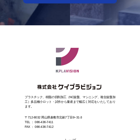
プラスチック、樹脂の切削加工（NC旋盤、マシニング、複合旋盤加
工）
多品種小ロット・試作から量産まで幅広く対応をいたしており
ます。
〒712-8032 岡山県倉敷市北畝7丁目9−31-3
TEL ： 086-436-7411
FAX ： 086-436-7412