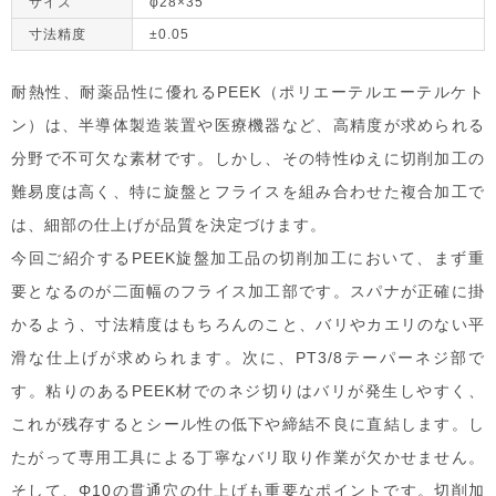
サイズ
φ28×35
寸法精度
±0.05
耐熱性、耐薬品性に優れるPEEK（ポリエーテルエーテルケト
ン）は、半導体製造装置や医療機器など、高精度が求められる
分野で不可欠な素材です。しかし、その特性ゆえに切削加工の
難易度は高く、特に旋盤とフライスを組み合わせた複合加工で
は、細部の仕上げが品質を決定づけます。
今回ご紹介するPEEK旋盤加工品の切削加工において、まず重
要となるのが二面幅のフライス加工部です。スパナが正確に掛
かるよう、寸法精度はもちろんのこと、バリやカエリのない平
滑な仕上げが求められます。次に、PT3/8テーパーネジ部で
す。粘りのあるPEEK材でのネジ切りはバリが発生しやすく、
これが残存するとシール性の低下や締結不良に直結します。し
たがって専用工具による丁寧なバリ取り作業が欠かせません。
そして、Φ10の貫通穴の仕上げも重要なポイントです。切削加