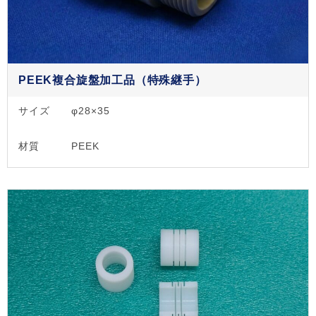
PEEK複合旋盤加工品（特殊継手）
サイズ
φ28×35
材質
PEEK