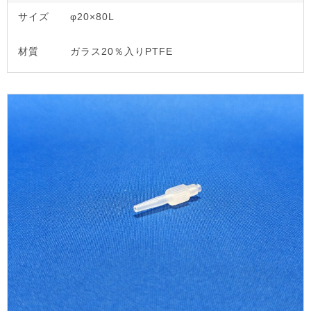
サイズ
φ20×80L
材質
ガラス20％入りPTFE