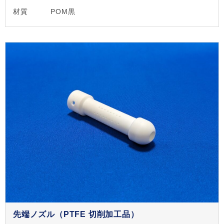
材質
POM黒
先端ノズル（PTFE 切削加工品）