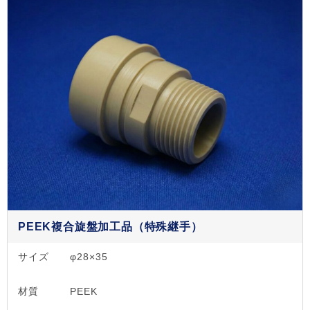
PEEK複合旋盤加工品（特殊継手）
サイズ
φ28×35
材質
PEEK