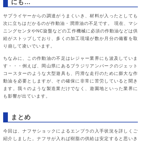
にも…
サプライヤーからの調達がうまくいき、材料が入ったとしても
次に立ちはだかるのが作動油・潤滑油の不足です。 現在、マシ
ニングセンタやNC旋盤などの工作機械に必須の作動油などは供
給がストップしており、多くの加工現場が数か月分の備蓄を取
り崩して凌いでいます。
ちなみに、この作動油の不足はレジャー業界にも波及していま
す・・・例えば、岡山県にあるブラジリアンパークのジェット
コースターのような大型遊具も、円滑な走行のために膨大な作
動油を必要としますが、その確保に非常に苦労していると聞き
ます。我々のような製造業だけでなく、遊園地といった業界に
も影響が出ています。
まとめ
今回は、ナフサショックによるエンプラの入手状況を詳しくご
紹介しました。ナフサが入れば樹脂の供給は安定すると思いき