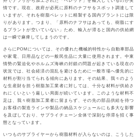
外でナフサから加工された「ペレット」を輸入しているのが実
情です。現在、政府が必死に原料のナフサをスポット調達して
いますが、それを樹脂ペレットに精製する国内プラントには限
りがあります。つまり、「原料のナフサはあっても、樹脂にす
るプラントが空いていない」ため、輸入が滞ると国内の供給網
は一瞬で麻痺してしまうのです。
さらにPOMについては、その優れた機械的特性から自動車部品
や家電、日用品などの一般民生品に大量に使用されます。中東
情勢の緊迫化やホルムズ海峡の封鎖の問題が起きている現在の
状況では、社会経済の混乱を避けるために一般市場へ優先的に
材料が割り当てられる傾向にあります。その結果、我々のよう
な生産財を担う樹脂加工業者に対しては、十分な材料が供給さ
れにくいという厳しい局面が続いています。このような材料不
足は、我々樹脂加工業者に留まらず、その先の部品供給を待つ
お客様の製造ラインや製品の納品スケジュールにも多大な影響
を及ぼしており、サプライチェーン全体で深刻な停滞を招く事
態となっています。
いつものサプライヤーから樹脂材料が入らないのは、こうした