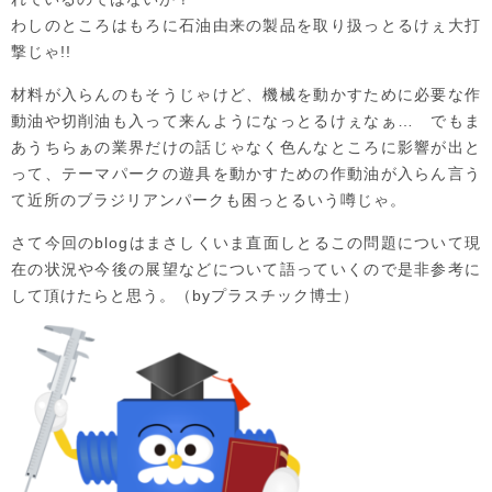
わしのところはもろに石油由来の製品を取り扱っとるけぇ大打
撃じゃ!!
材料が入らんのもそうじゃけど、機械を動かすために必要な作
動油や切削油も入って来んようになっとるけぇなぁ… でもま
あうちらぁの業界だけの話じゃなく色んなところに影響が出と
って、テーマパークの遊具を動かすための作動油が入らん言う
て近所のブラジリアンパークも困っとるいう噂じゃ。
さて今回のblogはまさしくいま直面しとるこの問題について現
在の状況や今後の展望などについて語っていくので是非参考に
して頂けたらと思う。（byプラスチック博士）